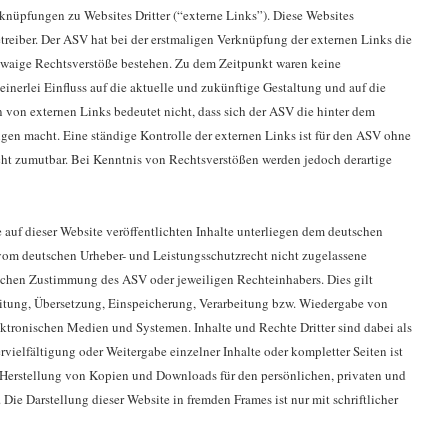
knüpfungen zu Websites Dritter (“externe Links”). Diese Websites
treiber. Der ASV hat bei der erstmaligen Verknüpfung der externen Links die
etwaige Rechtsverstöße bestehen. Zu dem Zeitpunkt waren keine
einerlei Einfluss auf die aktuelle und zukünftige Gestaltung und auf die
n von externen Links bedeutet nicht, dass sich der ASV die hinter dem
igen macht. Eine ständige Kontrolle der externen Links ist für den ASV ohne
cht zumutbar. Bei Kenntnis von Rechtsverstößen werden jedoch derartige
 auf dieser Website veröffentlichten Inhalte unterliegen dem deutschen
vom deutschen Urheber- und Leistungsschutzrecht nicht zugelassene
lichen Zustimmung des ASV oder jeweiligen Rechteinhabers. Dies gilt
eitung, Übersetzung, Einspeicherung, Verarbeitung bzw. Wiedergabe von
ktronischen Medien und Systemen. Inhalte und Rechte Dritter sind dabei als
vielfältigung oder Weitergabe einzelner Inhalte oder kompletter Seiten ist
ie Herstellung von Kopien und Downloads für den persönlichen, privaten und
Die Darstellung dieser Website in fremden Frames ist nur mit schriftlicher