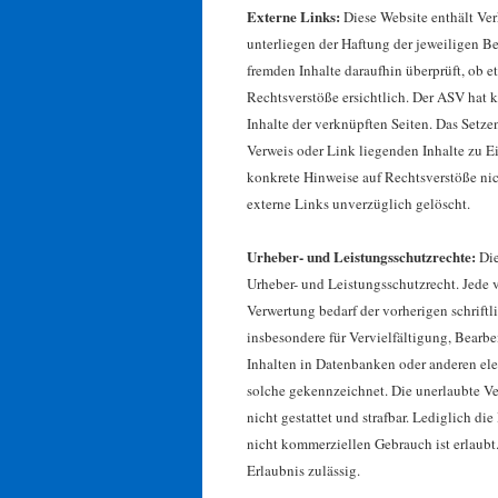
Externe Links:
Diese Website enthält Ver
unterliegen der Haftung der jeweiligen Be
fremden Inhalte daraufhin überprüft, ob 
Rechtsverstöße ersichtlich. Der ASV hat k
Inhalte der verknüpften Seiten. Das Setze
Verweis oder Link liegenden Inhalte zu E
konkrete Hinweise auf Rechtsverstöße ni
externe Links unverzüglich gelöscht.
Urheber- und Leistungsschutzrechte:
Die
Urheber- und Leistungsschutzrecht. Jede 
Verwertung bedarf der vorherigen schrift
insbesondere für Vervielfältigung, Bearb
Inhalten in Datenbanken oder anderen ele
solche gekennzeichnet. Die unerlaubte Ver
nicht gestattet und strafbar. Lediglich d
nicht kommerziellen Gebrauch ist erlaubt. 
Erlaubnis zulässig.