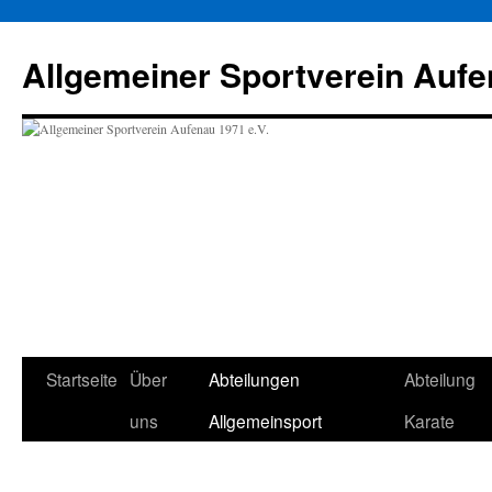
Zum
Inhalt
Allgemeiner Sportverein Aufe
springen
Startseite
Über
Abteilungen
Abteilung
uns
Allgemeinsport
Karate